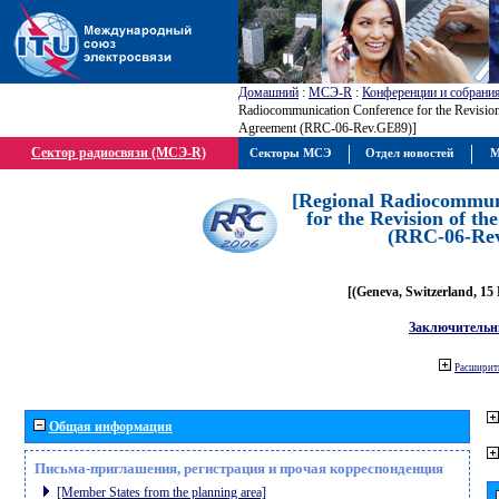
Домашний
:
МСЭ-R
:
Конференции и собрани
Radiocommunication Conference for the Revisio
Agreement (RRC-06-Rev.GE89)]
Сектор радиосвязи (МСЭ-R)
Секторы МСЭ
Отдел новостей
М
[Regional Radiocommun
for the Revision of t
(RRC-06-Re
[(Geneva, Switzerland, 15
Заключительн
Расширить
Общая информация
Письма-приглашения, регистрация и прочая корреспонденция
[Member States from the planning area]