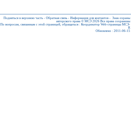
Подняться в верхнюю часть
-
Обратная связь
-
Информация для контактов
-
Знак охраны
авторского права © МСЭ 2026
Все права сохранены
По вопросам, связанным с этой страницей, обращаться :
Координатор Web-страницы МСЭ-
R
Обновлено : 2011-06-15