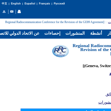
English
Español
Français
Русский
中文
|
|
|
|
: [Regional Radiocommunication Conference for the Revision of the GE89 Agreement
:
ات
ار
أنشطة
المنشورات
إحصاءات
عن الاتحاد الدولي للاتص
[Regional Radiocom
Revision of th
ة
ائق
نشورات