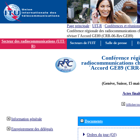
Page principale
:
UIT-R
:
Conférences et réunion
Conférence régionale des radiocommunications c
réviser l´Accord GE89 (CRR-06-Rev.GE89)
Secteur des radiocommunications (UIT-
Secteurs de l'UIT
Salle de presse
E
R)
Conférence régi
radiocommunications cha
´Accord GE89 (CRR
(Genève, Suisse, 15 mai
Actes final
Afficher to
Information générale
Documents
Enregistrement des délégués
Ordres du jour (OJ)