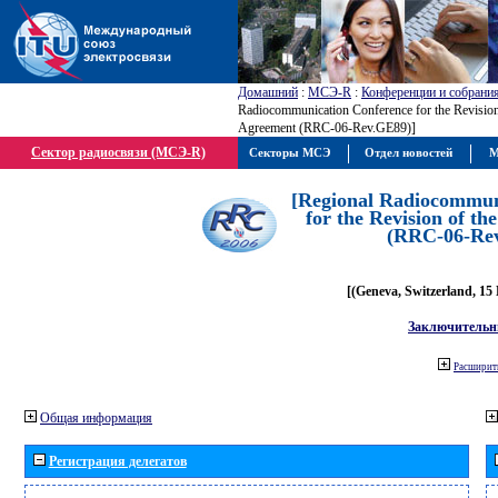
Домашний
:
МСЭ-R
:
Конференции и собрани
Radiocommunication Conference for the Revisio
Agreement (RRC-06-Rev.GE89)]
Сектор радиосвязи (МСЭ-R)
Секторы МСЭ
Отдел новостей
М
[Regional Radiocommun
for the Revision of t
(RRC-06-Re
[(Geneva, Switzerland, 15
Заключительн
Расширить
Общая информация
Регистрация делегатов