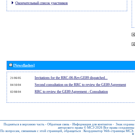
Окончательный список участников
[Newsflashes]
Invitations for the RRC-06-Rev.GE89 dispatched...
21/06/05
Second consultation on the RRC to review the GE89 Agreement
04/10/04
RRC to review the GE89 Agreement - Consultation
02/08/04
Подняться в верхнюю часть
-
Обратная связь
-
Информация для контактов
-
Знак охраны
авторского права © МСЭ 2026
Все права сохранены
По вопросам, связанным с этой страницей, обращаться :
Координатор Web-страницы МСЭ-
R