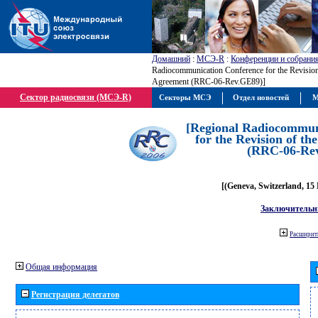
Домашний
:
МСЭ-R
:
Конференции и собрани
Radiocommunication Conference for the Revisio
Agreement (RRC-06-Rev.GE89)]
Сектор радиосвязи (МСЭ-R)
Секторы МСЭ
Отдел новостей
М
[Regional Radiocommun
for the Revision of t
(RRC-06-Re
[(Geneva, Switzerland, 15
Заключительн
Расширить
Общая информация
Регистрация делегатов