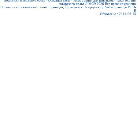
Подняться в верхнюю часть
-
Обратная связь
-
Информация для контактов
-
Знак охраны
авторского права © МСЭ 2026
Все права сохранены
По вопросам, связанным с этой страницей, обращаться :
Координатор Web-страницы МСЭ-
R
Обновлено : 2011-06-15