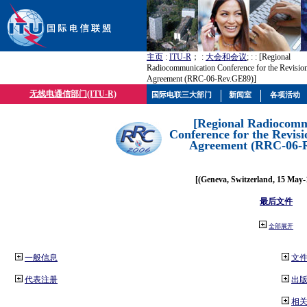
主页
:
ITU-R
； :
大会和会议
; :
: [Regional
Radiocommunication Conference for the Revisio
Agreement (RRC-06-Rev.GE89)]
无线电通信部门(ITU-R)
国际电联三大部门
新闻室
各项活动
[Regional Radiocomm
Conference for the Revisi
Agreement (RRC-06-
[(Geneva, Switzerland, 15 May-
最后文件
全部展开
一般信息
文
代表注册
出
相