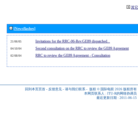
其
[Newsflashes]
Invitations for the RRC-06-Rev.GE89 dispatched...
21/06/05
Second consultation on the RRC to review the GE89 Agreement
04/10/04
RRC to review the GE89 Agreement - Consultation
02/08/04
回到本页页首
-
反馈意见
-
请与我们联系
-
版权 © 国际电联 2026
版权所有
本网页联系人 :
ITU-R的网络协调员
最近更新日期 : 2011-06-15