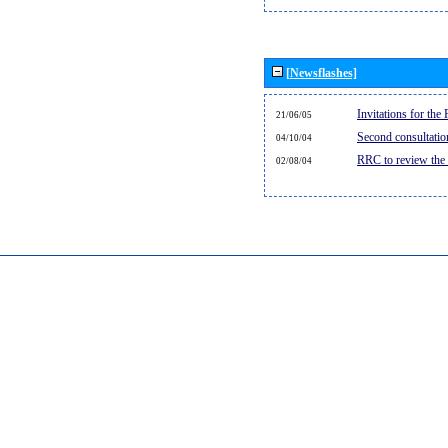
[Newsflashes]
Invitations for th
21/06/05
Second consultati
04/10/04
RRC to review the
02/08/04