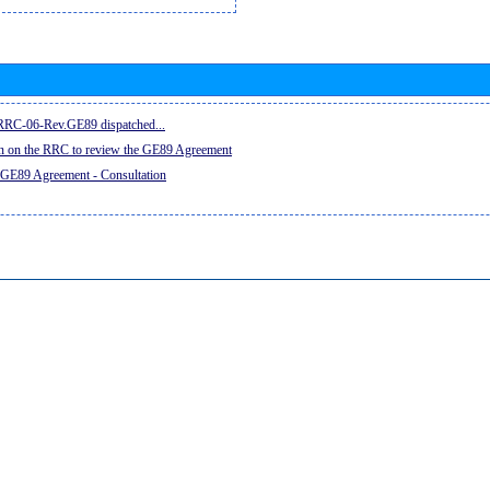
e RRC-06-Rev.GE89 dispatched...
on on the RRC to review the GE89 Agreement
 GE89 Agreement - Consultation