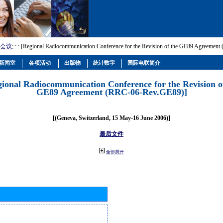
会议
; :
: [Regional Radiocommunication Conference for the Revision of the GE89 Agreemen
新闻室
各项活动
出版物
统计数字
国际电联简介
gional Radiocommunication Conference for the Revision o
GE89 Agreement (RRC-06-Rev.GE89)]
[(Geneva, Switzerland, 15 May-16 June 2006)]
最后文件
全部展开