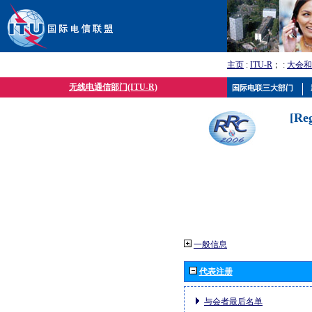
主页
:
ITU-R
； :
大会和
无线电通信部门(ITU-R)
国际电联三大部门
[Re
一般信息
代表注册
与会者最后名单