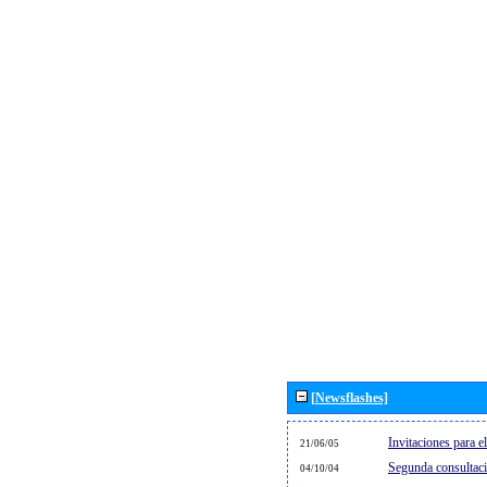
[Newsflashes]
Invitaciones para 
21/06/05
Segunda consultaci
04/10/04