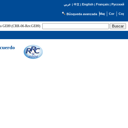
English
Français
Русский
عربي
|
中文
|
|
|
Búsqueda avanzada
uerdo GE89 (CRR-06-Rev.GE89)
Acuerdo