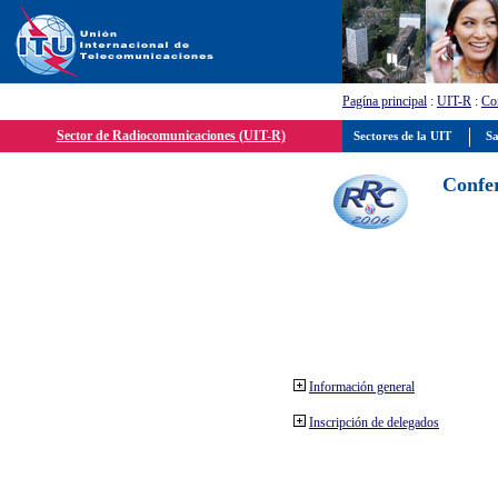
Pagína principal
:
UIT-R
:
Con
Sector de Radiocomunicaciones (UIT-R)
Sectores de la UIT
Sa
Confer
Información general
Inscripción de delegados