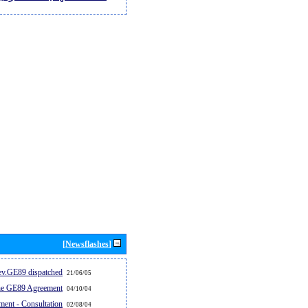
[Newsflashes]
v.GE89 dispatched...
21/06/05
the GE89 Agreement
04/10/04
ent - Consultation
02/08/04