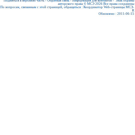
Подняться в верхнюю часть
-
Обратная связь
-
Информация для контактов
-
Знак охраны
авторского права © МСЭ 2026
Все права сохранены
По вопросам, связанным с этой страницей, обращаться :
Координатор Web-страницы МСЭ-
R
Обновлено : 2011-06-15