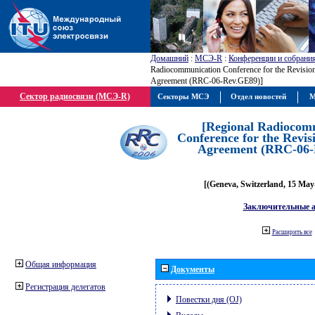
Домашний
:
МСЭ-R
:
Конференции и собрани
Radiocommunication Conference for the Revisio
Agreement (RRC-06-Rev.GE89)]
Сектор радиосвязи (МСЭ-R)
Секторы МСЭ
Отдел новостей
М
[Regional Radiocom
Conference for the Revis
Agreement (RRC-06-
[(Geneva, Switzerland, 15 May
Заключительные 
Расширить все
Общая информация
Документы
Регистрация делегатов
Повестки дня (OJ)