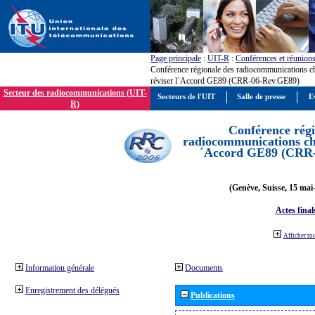
Page principale
:
UIT-R
:
Conférences et réunion
Conférence régionale des radiocommunications c
réviser l´Accord GE89 (CRR-06-Rev.GE89)
Secteur des radiocommunications (UIT-
Secteurs de l'UIT
Salle de presse
E
R)
Conférence régi
radiocommunications cha
´Accord GE89 (CRR
(Genève, Suisse, 15 mai
Actes final
Afficher to
Information générale
Documents
Enregistrement des délégués
Publications