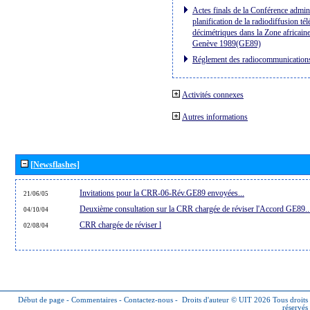
Actes finals de la Conférence admini
planification de la radiodiffusion té
décimétriques dans la Zone africaine
Genève 1989(GE89)
Réglement des radiocommunication
Activités connexes
Autres informations
[Newsflashes]
Invitations pour la CRR-06-Rév.GE89 envoyées...
21/06/05
Deuxième consultation sur la CRR chargée de réviser l'Accord GE89..
04/10/04
CRR chargée de réviser l
02/08/04
Début de page
-
Commentaires
-
Contactez-nous
-
Droits d'auteur © UIT 2026
Tous droits
réservés