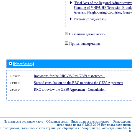
[Final Acts of the Regional Administrativ
Planning of VHF/UHF Television Broadcas
Area and Neighbouring Countries, Gene
Регламент радиосвязи
Связанная деятельность
Прочая информация
[Newsflashes]
Invitations for the RRC-06-Rev.GE89 dispatched...
21/06/05
Second consultation on the RRC to review the GE89 Agreement
04/10/04
RRC to review the GE89 Agreement - Consultation
02/08/04
Подняться в верхнюю часть
-
Обратная связь
-
Информация для контактов
-
Знак охраны
авторского права © МСЭ 2026
Все права сохранены
По вопросам, связанным с этой страницей, обращаться :
Координатор Web-страницы МСЭ-
R