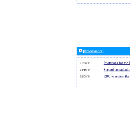
[Newsflashes]
Invitations for th
21/06/05
Second consultati
04/10/04
RRC to review the
02/08/04