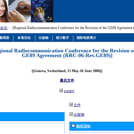
会议
; :
: [Regional Radiocommunication Conference for the Revision of the GE89 Agreemen
新闻室
各项活动
出版物
统计数字
国际电联简介
gional Radiocommunication Conference for the Revision o
GE89 Agreement (RRC-06-Rev.GE89)]
[(Geneva, Switzerland, 15 May-16 June 2006)]
最后文件
全部展开
文件
出版物
相关活动