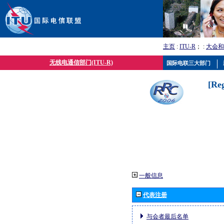
主页
:
ITU-R
； :
大会和
无线电通信部门(ITU-R)
国际电联三大部门
[Re
一般信息
代表注册
与会者最后名单