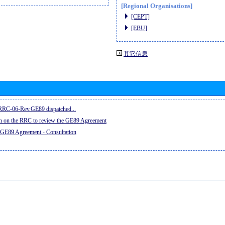
[Regional Organisations]
[CEPT]
[EBU]
其它信息
e RRC-06-Rev.GE89 dispatched...
on on the RRC to review the GE89 Agreement
 GE89 Agreement - Consultation