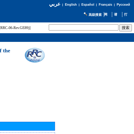
عربي
English
Español
Français
Русский
|
|
|
|
高级搜索
t (RRC-06-Rev.GE89)]
f the