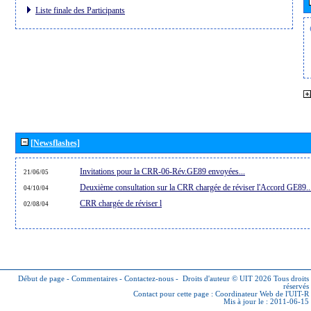
Liste finale des Participants
[Newsflashes]
Invitations pour la CRR-06-Rév.GE89 envoyées...
21/06/05
Deuxième consultation sur la CRR chargée de réviser l'Accord GE89..
04/10/04
CRR chargée de réviser l
02/08/04
Début de page
-
Commentaires
-
Contactez-nous
-
Droits d'auteur © UIT 2026
Tous droits
réservés
Contact pour cette page :
Coordinateur Web de l'UIT-R
Mis à jour le : 2011-06-15