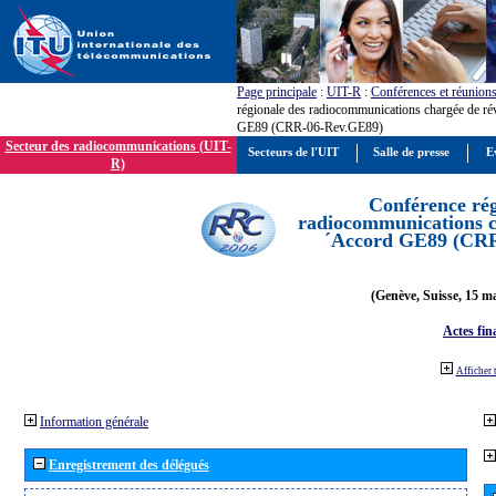
Page principale
:
UIT-R
:
Conférences et réunion
régionale des radiocommunications chargée de ré
GE89 (CRR-06-Rev.GE89)
Secteur des radiocommunications (UIT-
Secteurs de l'UIT
Salle de presse
E
R)
Conférence rég
radiocommunications ch
´Accord GE89 (CR
(Genève, Suisse, 15 ma
Actes fin
Afficher 
Information générale
Enregistrement des délégués