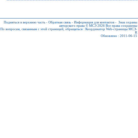
Подняться в верхнюю часть
-
Обратная связь
-
Информация для контактов
-
Знак охраны
авторского права © МСЭ 2026
Все права сохранены
По вопросам, связанным с этой страницей, обращаться :
Координатор Web-страницы МСЭ-
R
Обновлено : 2011-06-15