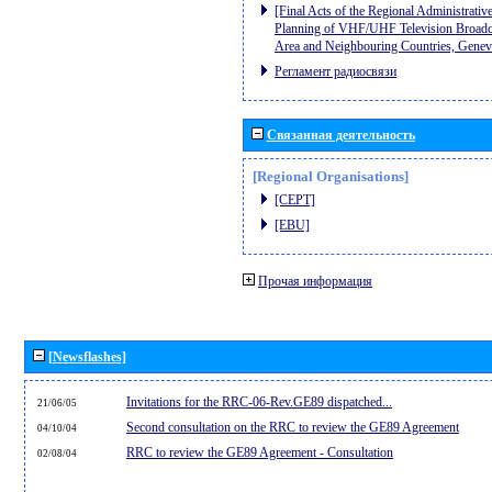
[Final Acts of the Regional Administrativ
Planning of VHF/UHF Television Broadcas
Area and Neighbouring Countries, Gene
Регламент радиосвязи
Связанная деятельность
[Regional Organisations]
[CEPT]
[EBU]
Прочая информация
[Newsflashes]
Invitations for the RRC-06-Rev.GE89 dispatched...
21/06/05
Second consultation on the RRC to review the GE89 Agreement
04/10/04
RRC to review the GE89 Agreement - Consultation
02/08/04