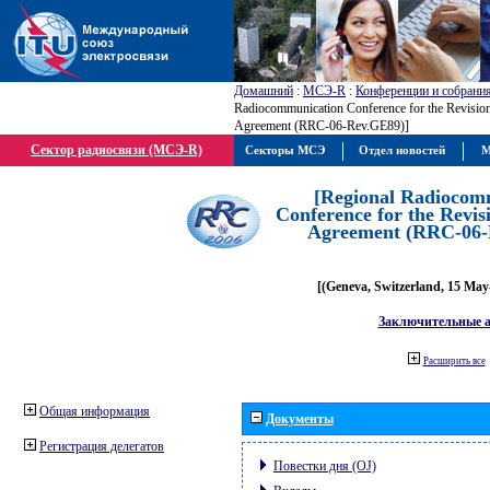
Домашний
:
МСЭ-R
:
Конференции и собрани
Radiocommunication Conference for the Revisio
Agreement (RRC-06-Rev.GE89)]
Сектор радиосвязи (МСЭ-R)
Секторы МСЭ
Отдел новостей
М
[Regional Radiocom
Conference for the Revis
Agreement (RRC-06-
[(Geneva, Switzerland, 15 May
Заключительные 
Расширить все
Общая информация
Документы
Регистрация делегатов
Повестки дня (OJ)