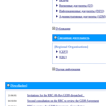
Вклады
Временные документы (DT)
Информационные документы (INFO)
Административные документы (ADM)
Публикации
Связанная деятельность
[Regional Organisations]
[CEPT]
[EBU]
Прочая информация
[Newsflashes]
Invitations for the RRC-06-Rev.GE89 dispatched...
21/06/05
Second consultation on the RRC to review the GE89 Agreement
04/10/04