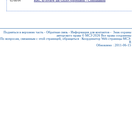
RRC to review the GE89 Agreement - Consultation
02/08/04
Подняться в верхнюю часть
-
Обратная связь
-
Информация для контактов
-
Знак охраны
авторского права © МСЭ 2026
Все права сохранены
По вопросам, связанным с этой страницей, обращаться :
Координатор Web-страницы МСЭ-
R
Обновлено : 2011-06-15