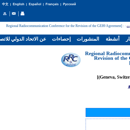
English
Español
Français
Русский
中文
|
|
|
|
: [Regional Radiocommunication Conference for the Revision of the GE89 Agreement
:
ات
ار
أنشطة
المنشورات
إحصاءات
عن الاتحاد الدولي للاتص
[Regional Radiocom
Revision of th
ة