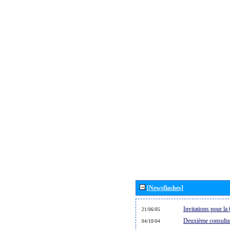
[Newsflashes]
Invitations pour 
21/06/05
Deuxième consultat
04/10/04