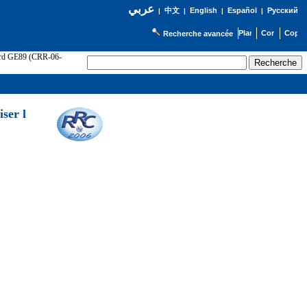
عربي
English
Español
Русский
|
中文
|
|
|
Recherche avancée
cord GE89 (CRR-06-
ser l