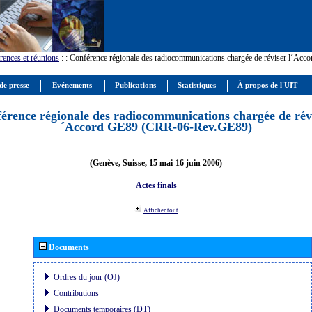
rences et réunions
:
: Conférence régionale des radiocommunications chargée de réviser l´Ac
de presse
Evénements
Publications
Statistiques
À propos de l'UIT
érence régionale des radiocommunications chargée de révi
´Accord GE89 (CRR-06-Rev.GE89)
(Genève, Suisse, 15 mai-16 juin 2006)
Actes finals
Afficher tout
Documents
Ordres du jour (OJ)
Contributions
Documents temporaires (DT)