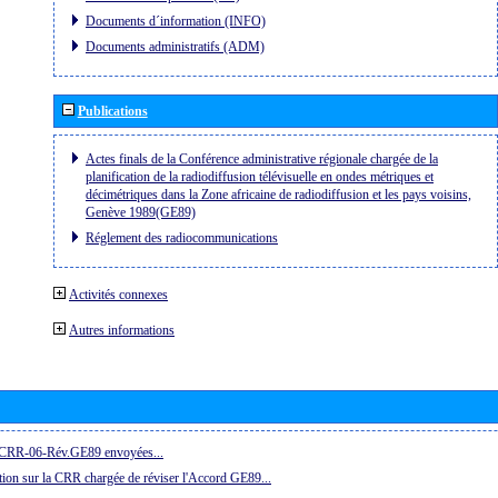
Documents d´information (INFO)
Documents administratifs (ADM)
Publications
Actes finals de la Conférence administrative régionale chargée de la
planification de la radiodiffusion télévisuelle en ondes métriques et
décimétriques dans la Zone africaine de radiodiffusion et les pays voisins,
Genève 1989(GE89)
Réglement des radiocommunications
Activités connexes
Autres informations
la CRR-06-Rév.GE89 envoyées...
ion sur la CRR chargée de réviser l'Accord GE89...