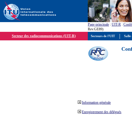
Page principale
:
UIT-R
:
Confé
Rev.GE89)
Secteur des radiocommunications (UIT-R)
Secteurs de l'UIT
Salle 
Conf
Information générale
Enregistrement des délégués