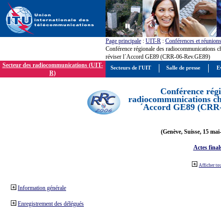
Page principale
:
UIT-R
:
Conférences et réunion
Conférence régionale des radiocommunications c
réviser l´Accord GE89 (CRR-06-Rev.GE89)
Secteur des radiocommunications (UIT-
Secteurs de l'UIT
Salle de presse
E
R)
Conférence régi
radiocommunications cha
´Accord GE89 (CRR
(Genève, Suisse, 15 mai
Actes final
Afficher to
Information générale
Enregistrement des délégués