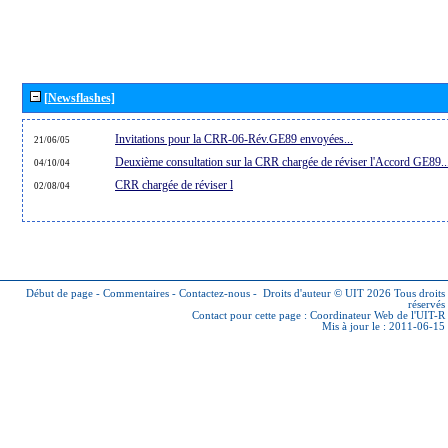
[Newsflashes]
Invitations pour la CRR-06-Rév.GE89 envoyées...
21/06/05
Deuxième consultation sur la CRR chargée de réviser l'Accord GE89..
04/10/04
CRR chargée de réviser l
02/08/04
Début de page
-
Commentaires
-
Contactez-nous
-
Droits d'auteur © UIT 2026
Tous droits
réservés
Contact pour cette page :
Coordinateur Web de l'UIT-R
Mis à jour le : 2011-06-15