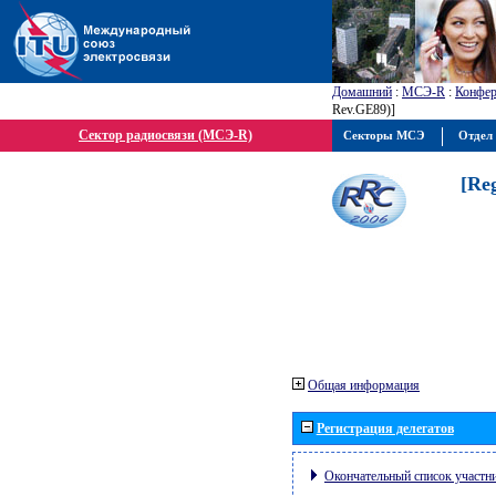
Домашний
:
МСЭ-R
:
Конфер
Rev.GE89)]
Сектор радиосвязи (МСЭ-R)
Секторы МСЭ
Отдел 
[Re
Общая информация
Регистрация делегатов
Окончательный список участн