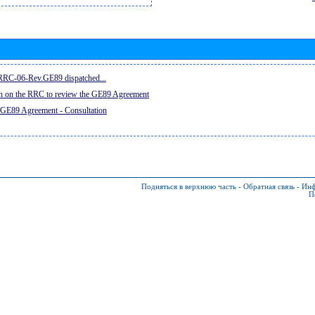
e RRC-06-Rev.GE89 dispatched...
on on the RRC to review the GE89 Agreement
 GE89 Agreement - Consultation
Подняться в верхнюю часть
-
Обратная связь
-
Инф
П