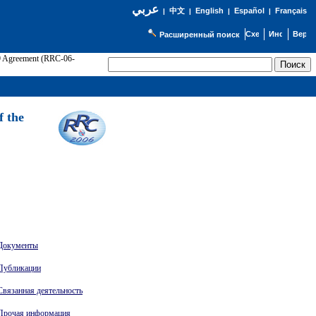
عربي
English
Español
Français
|
中文
|
|
|
Расширенный поиск
89 Agreement (RRC-06-
Э
f the
Документы
Публикации
Связанная деятельность
Прочая информация