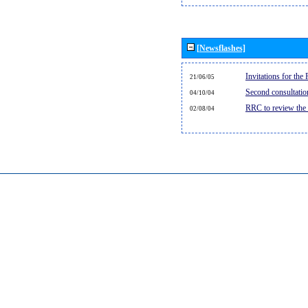
[Newsflashes]
Invitations for th
21/06/05
Second consultati
04/10/04
RRC to review the
02/08/04