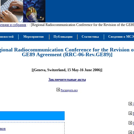
енции и собрания
:
: [Regional Radiocommunication Conference for the Revision of the GE
новостей
Мероприятия
Публикации
Статистика
Сведения о МС
gional Radiocommunication Conference for the Revision o
GE89 Agreement (RRC-06-Rev.GE89)]
[(Geneva, Switzerland, 15 May-16 June 2006)]
Заключительные акты
Расширить все
иков