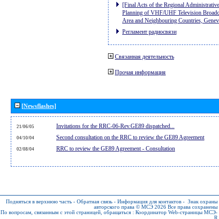
[Final Acts of the Regional Administrativ
Planning of VHF/UHF Television Broadcas
Area and Neighbouring Countries, Gene
Регламент радиосвязи
Связанная деятельность
Прочая информация
[Newsflashes]
Invitations for the RRC-06-Rev.GE89 dispatched...
21/06/05
Second consultation on the RRC to review the GE89 Agreement
04/10/04
RRC to review the GE89 Agreement - Consultation
02/08/04
Подняться в верхнюю часть
-
Обратная связь
-
Информация для контактов
-
Знак охраны
авторского права © МСЭ 2026
Все права сохранены
По вопросам, связанным с этой страницей, обращаться :
Координатор Web-страницы МСЭ-
R