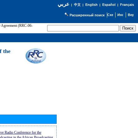
عربي
English
Español
Français
|
中文
|
|
|
Расширенный поиск
89 Agreement (RRC-06-
Э
f the
ive Radio Conference for the
casting in the African Broadcasting