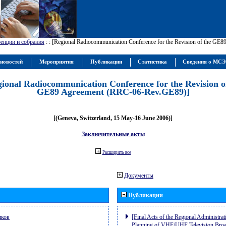
енции и собрания
:
: [Regional Radiocommunication Conference for the Revision of the GE
новостей
Мероприятия
Публикации
Статистика
Сведения о МС
gional Radiocommunication Conference for the Revision o
GE89 Agreement (RRC-06-Rev.GE89)]
[(Geneva, Switzerland, 15 May-16 June 2006)]
Заключительные акты
Расширить все
Документы
Публикации
иков
[Final Acts of the Regional Administrat
Planning of VHF/UHF Television Broad