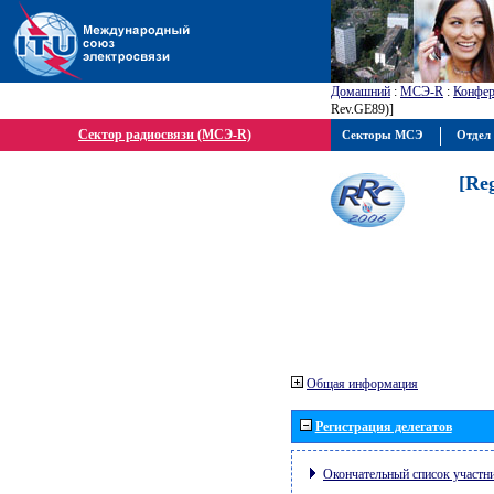
Домашний
:
МСЭ-R
:
Конфер
Rev.GE89)]
Сектор радиосвязи (МСЭ-R)
Секторы МСЭ
Отдел 
[Re
Общая информация
Регистрация делегатов
Окончательный список участн