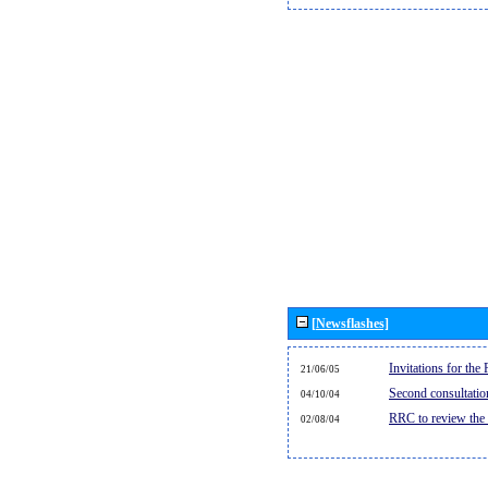
[Newsflashes]
Invitations for th
21/06/05
Second consultati
04/10/04
RRC to review the
02/08/04