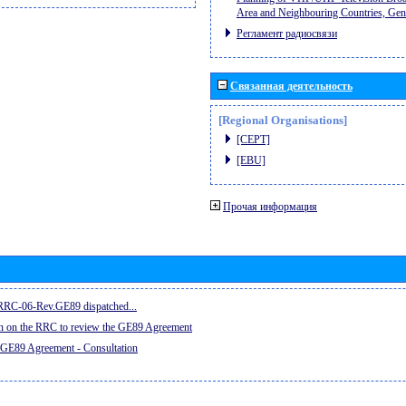
Area and Neighbouring Countries, Ge
Регламент радиосвязи
Связанная деятельность
[Regional Organisations]
[CEPT]
[EBU]
Прочая информация
e RRC-06-Rev.GE89 dispatched...
on on the RRC to review the GE89 Agreement
 GE89 Agreement - Consultation