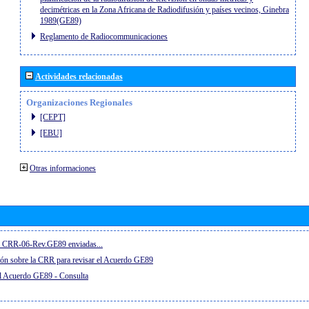
decimétricas en la Zona Africana de Radiodifusión y países vecinos, Ginebra
1989(GE89)
Reglamento de Radiocommunicaciones
Actividades relacionadas
Organizaciones Regionales
[CEPT]
[EBU]
Otras informaciones
el CRR-06-Rev.GE89 enviadas...
ón sobre la CRR para revisar el Acuerdo GE89
el Acuerdo GE89 - Consulta