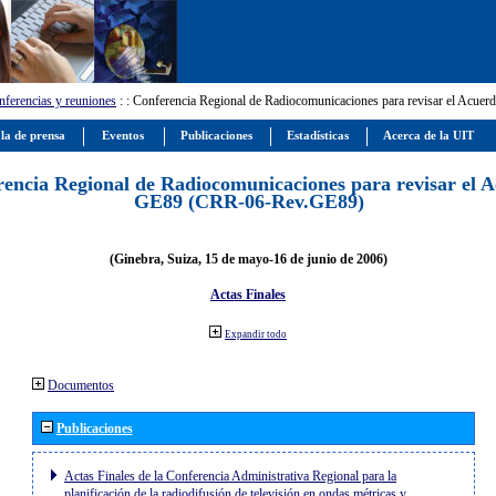
ferencias y reuniones
:
: Conferencia Regional de Radiocomunicaciones para revisar el Ac
la de prensa
Eventos
Publicaciones
Estadísticas
Acerca de la UIT
encia Regional de Radiocomunicaciones para revisar el 
GE89 (CRR-06-Rev.GE89)
(Ginebra, Suiza, 15 de mayo-16 de junio de 2006)
Actas Finales
Expandir todo
Documentos
Publicaciones
Actas Finales de la Conferencia Administrativa Regional para la
planificación de la radiodifusión de televisión en ondas métricas y