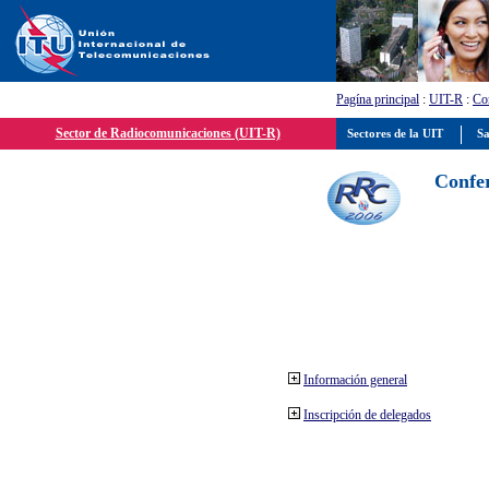
Pagína principal
:
UIT-R
:
Con
Sector de Radiocomunicaciones (UIT-R)
Sectores de la UIT
Sa
Confer
Información general
Inscripción de delegados