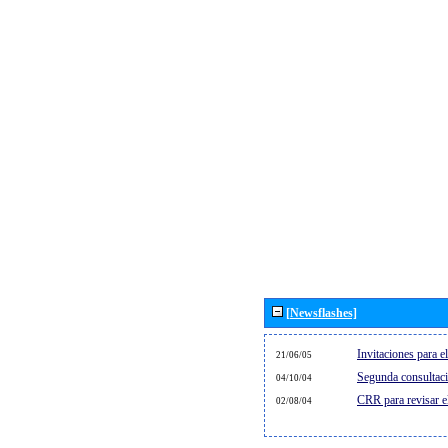
[Newsflashes]
Invitaciones para 
21/06/05
Segunda consultaci
04/10/04
CRR para revisar 
02/08/04