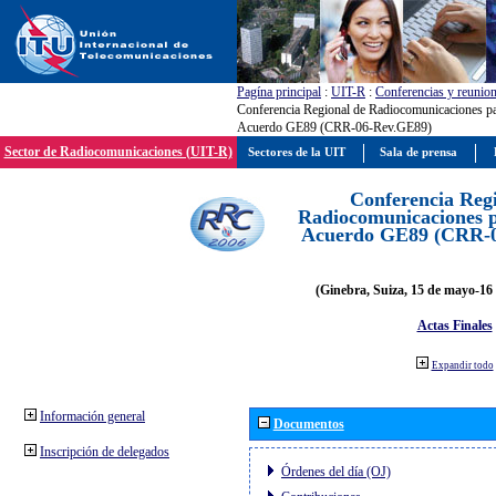
Pagína principal
:
UIT-R
:
Conferencias y reunio
Conferencia Regional de Radiocomunicaciones par
Acuerdo GE89 (CRR-06-Rev.GE89)
Sector de Radiocomunicaciones (UIT-R)
Sectores de la UIT
Sala de prensa
Conferencia Reg
Radiocomunicaciones pa
Acuerdo GE89 (CRR-
(Ginebra, Suiza, 15 de mayo-16 
Actas Finales
Expandir todo
Información general
Documentos
Inscripción de delegados
Órdenes del día (OJ)