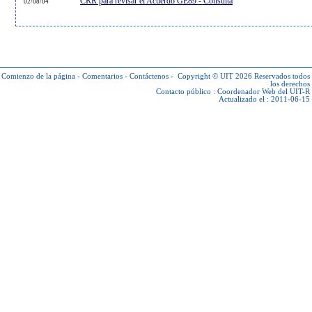
CRR para revisar el Acuerdo GE89 - Consulta
02/08/04
Comienzo de la página
-
Comentarios
-
Contáctenos
-
Copyright © UIT 2026
Reservados todos
los derechos
Contacto público :
Coordenador Web del UIT-R
Actualizado el : 2011-06-15