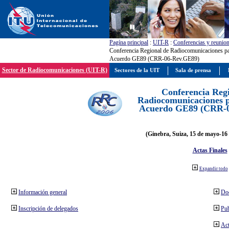
Pagína principal
:
UIT-R
:
Conferencias y reunio
Conferencia Regional de Radiocomunicaciones par
Acuerdo GE89 (CRR-06-Rev.GE89)
Sector de Radiocomunicaciones (UIT-R)
Sectores de la UIT
Sala de prensa
Conferencia Reg
Radiocomunicaciones pa
Acuerdo GE89 (CRR-
(Ginebra, Suiza, 15 de mayo-16 
Actas Finales
Expandir todo
Información general
Do
Inscripción de delegados
Pub
Act