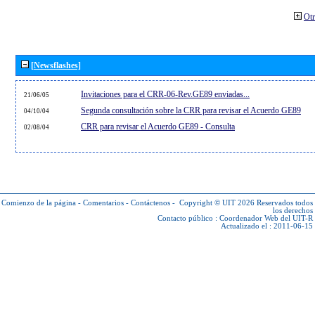
Otr
[Newsflashes]
Invitaciones para el CRR-06-Rev.GE89 enviadas...
21/06/05
Segunda consultación sobre la CRR para revisar el Acuerdo GE89
04/10/04
CRR para revisar el Acuerdo GE89 - Consulta
02/08/04
Comienzo de la página
-
Comentarios
-
Contáctenos
-
Copyright © UIT 2026
Reservados todos
los derechos
Contacto público :
Coordenador Web del UIT-R
Actualizado el : 2011-06-15