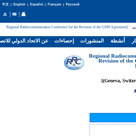
English
Español
Français
Русский
中文
|
|
|
|
: [Regional Radiocommunication Conference for the Revision of the GE89 Agreement
:
ات
ار
أنشطة
المنشورات
إحصاءات
عن الاتحاد الدولي للاتص
[Regional Radiocom
Revision of th
ة