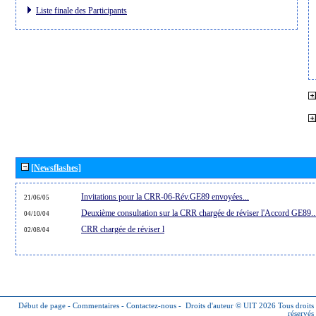
Liste finale des Participants
[Newsflashes]
Invitations pour la CRR-06-Rév.GE89 envoyées...
21/06/05
Deuxième consultation sur la CRR chargée de réviser l'Accord GE89..
04/10/04
CRR chargée de réviser l
02/08/04
Début de page
-
Commentaires
-
Contactez-nous
-
Droits d'auteur © UIT 2026
Tous droits
réservés