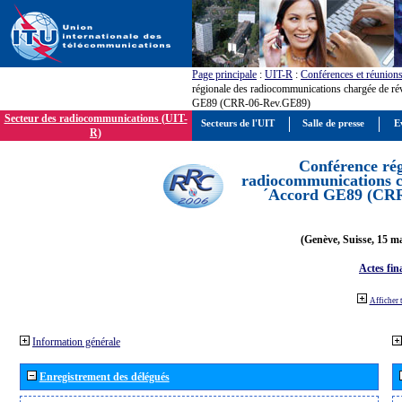
Page principale
:
UIT-R
:
Conférences et réunion
régionale des radiocommunications chargée de ré
GE89 (CRR-06-Rev.GE89)
Secteur des radiocommunications (UIT-
Secteurs de l'UIT
Salle de presse
E
R)
Conférence rég
radiocommunications ch
´Accord GE89 (CR
(Genève, Suisse, 15 ma
Actes fin
Afficher 
Information générale
Enregistrement des délégués