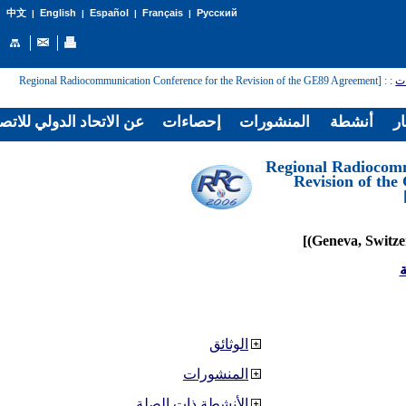
English
Español
Français
Русский
中文
|
|
|
|
: [Regional Radiocommunication Conference for the Revision of the GE89 Agreement
:
ات
ار
أنشطة
المنشورات
إحصاءات
عن الاتحاد الدولي للاتص
[Regional Radiocom
Revision of th
ة
الوثائق
المنشورات
الأنشطة ذات الصلة