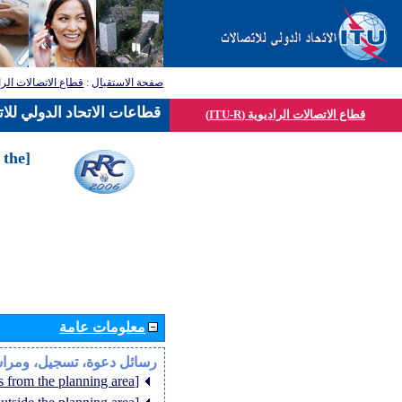
قطاع الاتصالات الرا
:
صفحة الاستقبال
قطاعات الاتحاد الدولي للا
قطاع الاتصالات الراديوية (ITU-R)
 the
معلومات عامة
رسائل دعوة، تسجيل، ومرا
[Member States from the planning area]