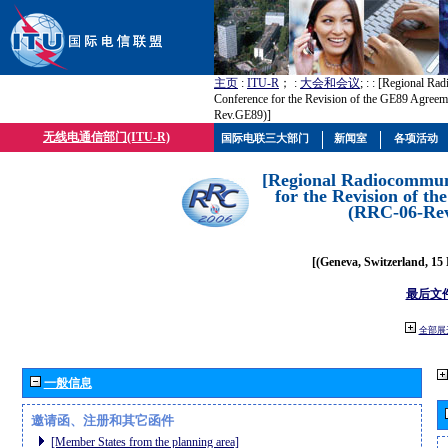
主页
:
ITU-R
； :
大会和会议
; :
: [Regional Ra
Conference for the Revision of the GE89 Agree
Rev.GE89)]
无线电通信部门(ITU-R)
国际电联三大部门
新闻室
各项活动
[Regional Radiocommun
for the Revision of t
(RRC-06-Re
[(Geneva, Switzerland, 15
最后文
全部展
一般信息
邀请函、注册和其它函件
[Member States from the planning area]