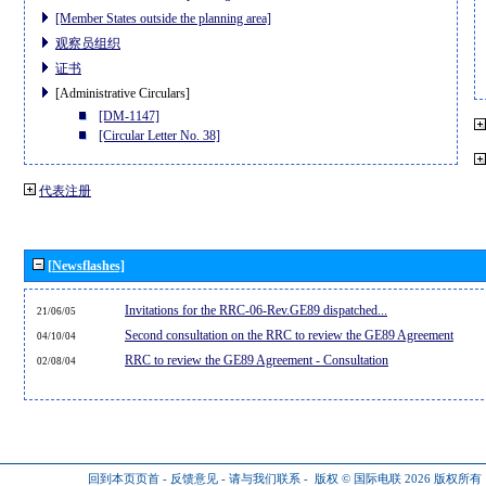
[Member States outside the planning area]
观察员组织
证书
[Administrative Circulars]
[DM-1147]
[Circular Letter No. 38]
代表注册
[Newsflashes]
Invitations for the RRC-06-Rev.GE89 dispatched...
21/06/05
Second consultation on the RRC to review the GE89 Agreement
04/10/04
RRC to review the GE89 Agreement - Consultation
02/08/04
回到本页页首
-
反馈意见
-
请与我们联系
-
版权 © 国际电联 2026
版权所有