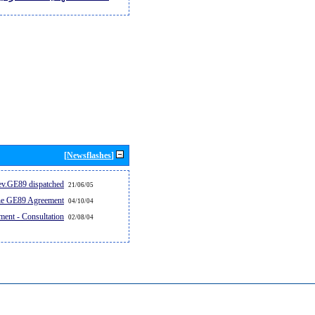
[Newsflashes]
v.GE89 dispatched...
21/06/05
the GE89 Agreement
04/10/04
ent - Consultation
02/08/04