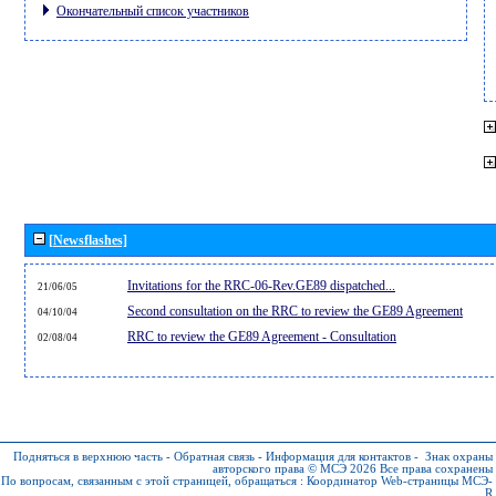
Окончательный список участников
[Newsflashes]
Invitations for the RRC-06-Rev.GE89 dispatched...
21/06/05
Second consultation on the RRC to review the GE89 Agreement
04/10/04
RRC to review the GE89 Agreement - Consultation
02/08/04
Подняться в верхнюю часть
-
Обратная связь
-
Информация для контактов
-
Знак охраны
авторского права © МСЭ 2026
Все права сохранены
По вопросам, связанным с этой страницей, обращаться :
Координатор Web-страницы МСЭ-
R