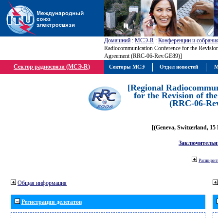
Домашний
:
МСЭ-R
:
Конференции и собрани
Radiocommunication Conference for the Revisio
Agreement (RRC-06-Rev.GE89)]
Сектор радиосвязи (МСЭ-R)
Секторы МСЭ
Отдел новостей
М
[Regional Radiocommun
for the Revision of t
(RRC-06-Re
[(Geneva, Switzerland, 15
Заключительн
Расширить
Общая информация
Регистрация делегатов