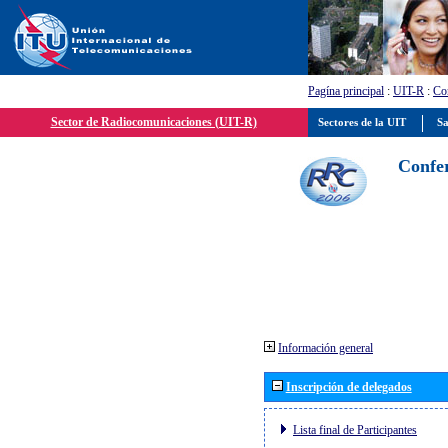
Pagína principal
:
UIT-R
:
Con
Sector de Radiocomunicaciones (UIT-R)
Sectores de la UIT
Sa
Confer
Información general
Inscripción de delegados
Lista final de Participantes