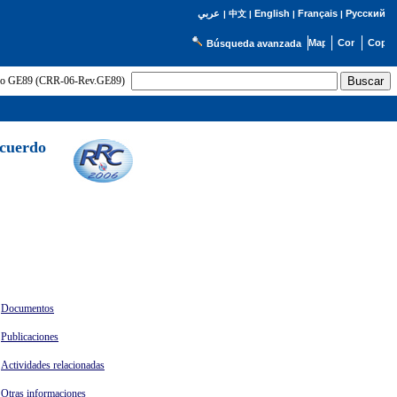
English
Français
Русский
عربي
|
中文
|
|
|
Búsqueda avanzada
uerdo GE89 (CRR-06-Rev.GE89)
Acuerdo
Documentos
Publicaciones
Actividades relacionadas
Otras informaciones