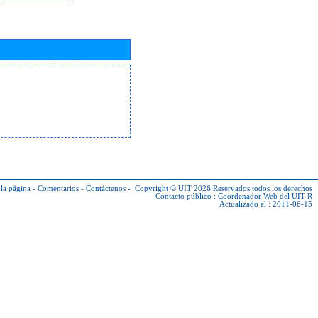
la página
-
Comentarios
-
Contáctenos
-
Copyright © UIT 2026
Reservados todos los derechos
Contacto público :
Coordenador Web del UIT-R
Actualizado el : 2011-06-15