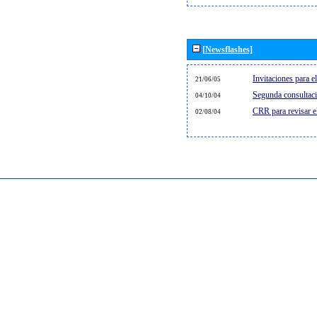
[Newsflashes]
Invitaciones para 
21/06/05
Segunda consultaci
04/10/04
CRR para revisar 
02/08/04