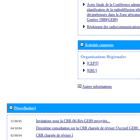
Actes finals de la Conférence admini
planification de la radiodiffusion té
décimétriques dans la Zone africaine
Genève 1989(GE89)
Réglement des radiocommunication
Activités connexes
Organisations Régionales
[CEPT]
[EBU]
Autres informations
[Newsflashes]
Invitations pour la CRR-06-Rév.GE89 envoyées...
21/06/05
Deuxième consultation sur la CRR chargée de réviser l'Accord GE89..
04/10/04
CRR chargée de réviser l
02/08/04