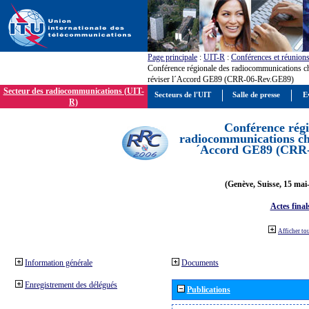
Page principale
:
UIT-R
:
Conférences et réunion
Conférence régionale des radiocommunications c
réviser l´Accord GE89 (CRR-06-Rev.GE89)
Secteur des radiocommunications (UIT-
Secteurs de l'UIT
Salle de presse
E
R)
Conférence régi
radiocommunications cha
´Accord GE89 (CRR
(Genève, Suisse, 15 mai
Actes final
Afficher to
Information générale
Documents
Enregistrement des délégués
Publications