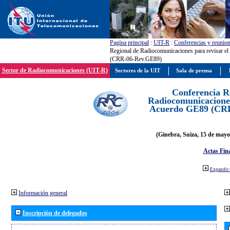
Pagína principal
:
UIT-R
:
Conferencias y reunio
Regional de Radiocomunicaciones para revisar e
(CRR-06-Rev.GE89)
Sector de Radiocomunicaciones (UIT-R)
Sectores de la UIT
Sala de prensa
Conferencia R
Radiocomunicaciones
Acuerdo GE89 (CR
(Ginebra, Suiza, 15 de mayo
Actas Fina
Expandir 
Información general
Inscripción de delegados