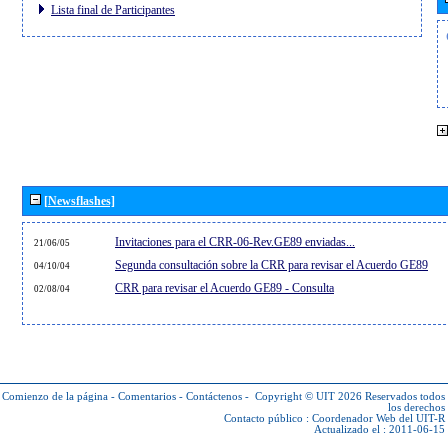
Lista final de Participantes
[Newsflashes]
Invitaciones para el CRR-06-Rev.GE89 enviadas...
21/06/05
Segunda consultación sobre la CRR para revisar el Acuerdo GE89
04/10/04
CRR para revisar el Acuerdo GE89 - Consulta
02/08/04
Comienzo de la página
-
Comentarios
-
Contáctenos
-
Copyright © UIT 2026
Reservados todos
los derechos
Contacto público :
Coordenador Web del UIT-R
Actualizado el : 2011-06-15