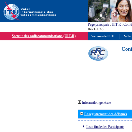
Page principale
:
UIT-R
:
Confé
Rev.GE89)
Secteur des radiocommunications (UIT-R)
Secteurs de l'UIT
Salle 
Conf
Information générale
Enregistrement des délégués
Liste finale des Participants