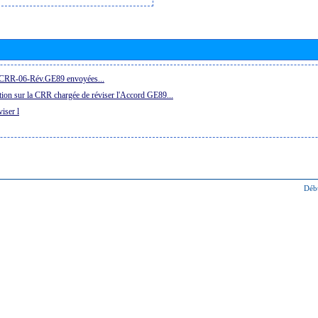
la CRR-06-Rév.GE89 envoyées...
ion sur la CRR chargée de réviser l'Accord GE89...
iser l
Déb