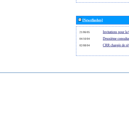
[Newsflashes]
Invitations pour 
21/06/05
Deuxième consultat
04/10/04
CRR chargée de rév
02/08/04