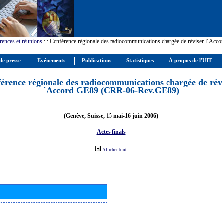
rences et réunions
:
: Conférence régionale des radiocommunications chargée de réviser l´Ac
de presse
Evénements
Publications
Statistiques
À propos de l'UIT
érence régionale des radiocommunications chargée de révi
´Accord GE89 (CRR-06-Rev.GE89)
(Genève, Suisse, 15 mai-16 juin 2006)
Actes finals
Afficher tout