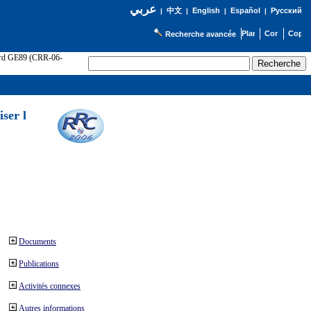
عربي
English
Español
Русский
|
中文
|
|
|
Recherche avancée
cord GE89 (CRR-06-
ser l
Documents
Publications
Activités connexes
Autres informations