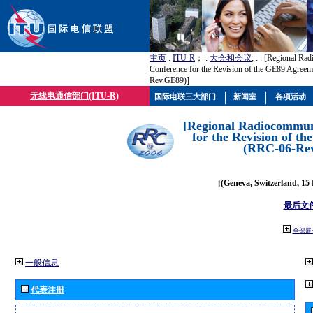
主页
:
ITU-R
； :
大会和会议
; :
: [Regional Ra
Conference for the Revision of the GE89 Agree
Rev.GE89)]
无线电通信部门(ITU-R)
国际电联三大部门
新闻室
各项活动
[Regional Radiocommun
for the Revision of t
(RRC-06-Re
[(Geneva, Switzerland, 15
最后文
全部展
一般信息
代表注册