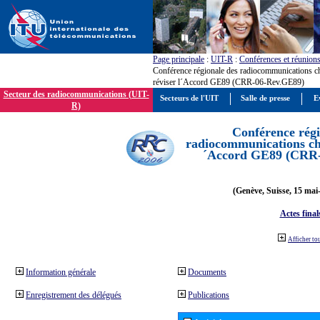
Page principale
:
UIT-R
:
Conférences et réunion
Conférence régionale des radiocommunications c
réviser l´Accord GE89 (CRR-06-Rev.GE89)
Secteur des radiocommunications (UIT-
Secteurs de l'UIT
Salle de presse
E
R)
Conférence régi
radiocommunications cha
´Accord GE89 (CRR
(Genève, Suisse, 15 mai
Actes final
Afficher to
Information générale
Documents
Enregistrement des délégués
Publications