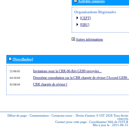
Activités connexes
Organisations Régionales
[CEPT]
[EBU]
Autres informations
[Newsflashes]
Invitations pour la CRR-06-Rév.GE89 envoyées...
21/06/05
Deuxième consultation sur la CRR chargée de réviser l'Accord GE89..
04/10/04
CRR chargée de réviser l
02/08/04
Début de page
-
Commentaires
-
Contactez-nous
-
Droits d'auteur © UIT 2026
Tous droits
réservés
Contact pour cette page :
Coordinateur Web de l'UIT-R
Mis à jour le : 2011-06-15