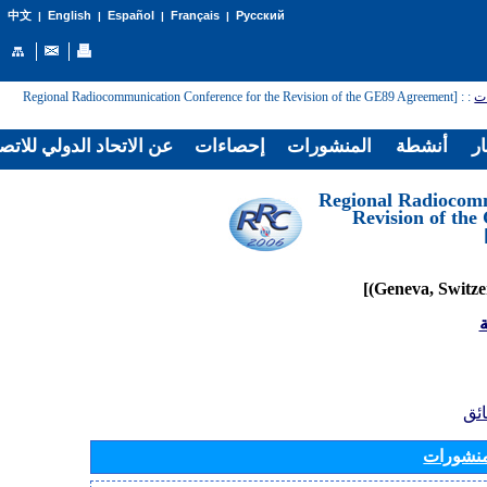
English
Español
Français
Русский
中文
|
|
|
|
: [Regional Radiocommunication Conference for the Revision of the GE89 Agreement
:
ات
ار
أنشطة
المنشورات
إحصاءات
عن الاتحاد الدولي للاتص
[Regional Radiocom
Revision of th
ة
ائق
منشورات