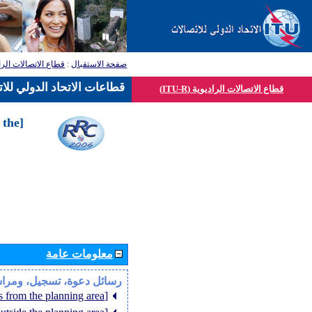
قطاع الاتصالات الرا
:
صفحة الاستقبال
قطاعات الاتحاد الدولي للا
قطاع الاتصالات الراديوية (ITU-R)
 the
معلومات عامة
رسائل دعوة، تسجيل، ومرا
[Member States from the planning area]