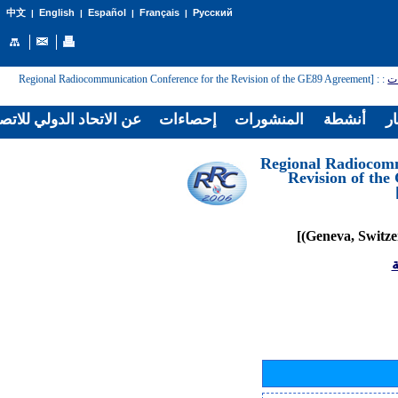
English
Español
Français
Русский
中文
|
|
|
|
: [Regional Radiocommunication Conference for the Revision of the GE89 Agreement
:
ات
ار
أنشطة
المنشورات
إحصاءات
عن الاتحاد الدولي للاتص
[Regional Radiocom
Revision of th
ة