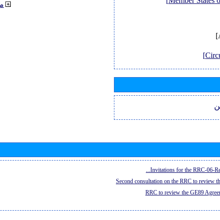
م
ن
Invitations for the RRC-06-Re
Second consultation on the RRC to review 
RRC to review the GE89 Agreem