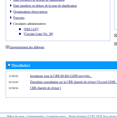
Etats membres en dehors de la zone de planification
Organisations observatrices
Pouvoirs
Circulaires administratives
[DM-1147]
[Circular Letter No. 38]
Enregistrement des délégués
[Newsflashes]
Invitations pour la CRR-06-Rév.GE89 envoyées...
21/06/05
Deuxième consultation sur la CRR chargée de réviser l'Accord GE89..
04/10/04
CRR chargée de réviser l
02/08/04
Début de page
-
Commentaires
-
Contactez-nous
-
Droits d'auteur © UIT 2026
Tous droits