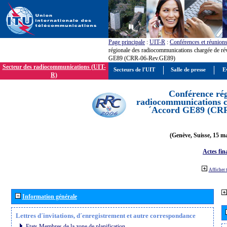
Page principale
:
UIT-R
:
Conférences et réunion
régionale des radiocommunications chargée de ré
GE89 (CRR-06-Rev.GE89)
Secteur des radiocommunications (UIT-
Secteurs de l'UIT
Salle de presse
E
R)
Conférence rég
radiocommunications ch
´Accord GE89 (CR
(Genève, Suisse, 15 ma
Actes fin
Afficher 
Information générale
Lettres d´invitations, d´enregistrement et autre correspondance
Etats Membres de la zone de planification