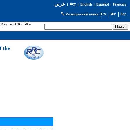
عربي
English
Español
Français
|
中文
|
|
|
Расширенный поиск
89 Agreement (RRC-06-
Э
f the