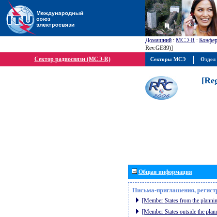
Домашний
:
МСЭ-R
:
Конфер
Rev.GE89)]
Сектор радиосвязи (МСЭ-R)
Секторы МСЭ
Отдел 
[Re
Общая информация
Письма-приглашения, регист
[Member States from the plannin
[Member States outside the plan