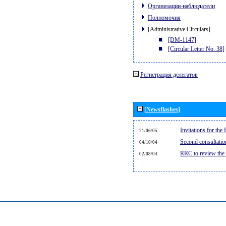
Организации-наблюдатели
Полномочия
[Administrative Circulars]
[DM-1147]
[Circular Letter No. 38]
Регистрация делегатов
[Newsflashes]
Invitations for th
21/06/05
Second consultati
04/10/04
RRC to review the
02/08/04