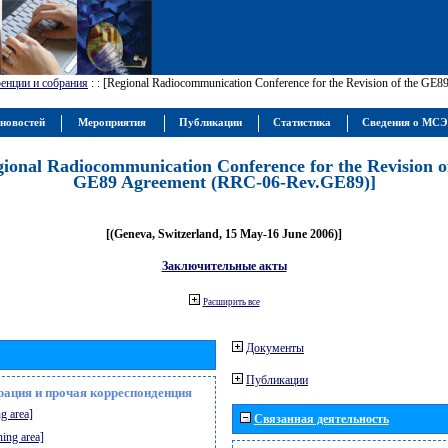
енции и собрания
:
: [Regional Radiocommunication Conference for the Revision of the GE
новостей
Мероприятия
Публикации
Статистика
Сведения о МС
gional Radiocommunication Conference for the Revision o
GE89 Agreement (RRC-06-Rev.GE89)]
[(Geneva, Switzerland, 15 May-16 June 2006)]
Заключительные акты
Расширить все
Документы
Публикации
рация и прочая корреспонденция
g area]
Связанная деятельность
ning area]