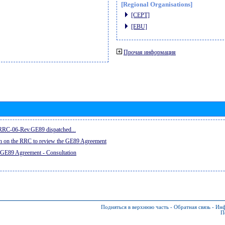
[Regional Organisations]
[CEPT]
[EBU]
Прочая информация
e RRC-06-Rev.GE89 dispatched...
on on the RRC to review the GE89 Agreement
 GE89 Agreement - Consultation
Подняться в верхнюю часть
-
Обратная связь
-
Инф
П