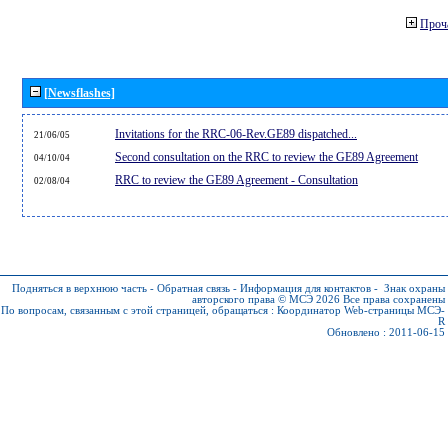
Проч
[Newsflashes]
Invitations for the RRC-06-Rev.GE89 dispatched...
21/06/05
Second consultation on the RRC to review the GE89 Agreement
04/10/04
RRC to review the GE89 Agreement - Consultation
02/08/04
Подняться в верхнюю часть
-
Обратная связь
-
Информация для контактов
-
Знак охраны
авторского права © МСЭ 2026
Все права сохранены
По вопросам, связанным с этой страницей, обращаться :
Координатор Web-страницы МСЭ-
R
Обновлено : 2011-06-15