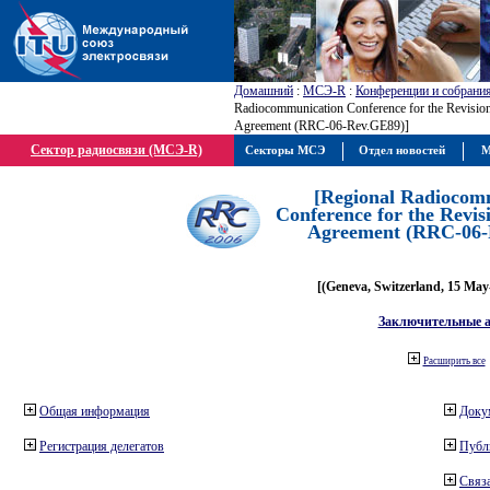
Домашний
:
МСЭ-R
:
Конференции и собрани
Radiocommunication Conference for the Revisio
Agreement (RRC-06-Rev.GE89)]
Сектор радиосвязи (МСЭ-R)
Секторы МСЭ
Отдел новостей
М
[Regional Radiocom
Conference for the Revis
Agreement (RRC-06-
[(Geneva, Switzerland, 15 May
Заключительные 
Расширить все
Общая информация
Доку
Регистрация делегатов
Публ
Связа