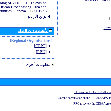
anning of VHF/UHF Television
African Broadcasting Area and
untries, Geneva 1989(GE89)]
لوائح الراديو
الأنشطة ذات الصلة
[Regional Organisations]
[CEPT]
[EBU]
معلومات أخرى
Invitations for the RRC-06-Re
Second consultation on the RRC to review 
RRC to review the GE89 Agreem