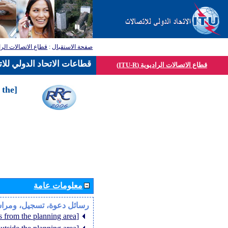
قطاع الاتصالات الرا
:
صفحة الاستقبال
قطاعات الاتحاد الدولي للا
قطاع الاتصالات الراديوية (ITU-R)
 the
معلومات عامة
رسائل دعوة، تسجيل، ومرا
[Member States from the planning area]