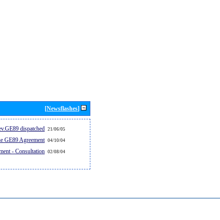
[Newsflashes]
v.GE89 dispatched...
21/06/05
the GE89 Agreement
04/10/04
ent - Consultation
02/08/04