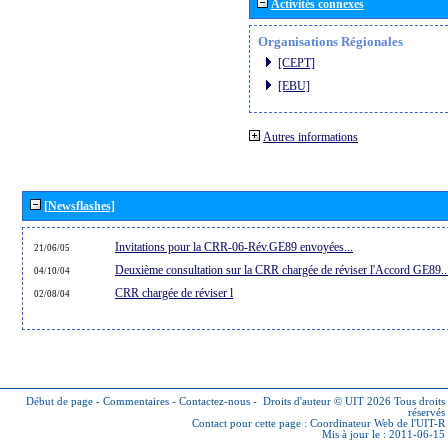
Activités connexes
Organisations Régionales
[CEPT]
[EBU]
Autres informations
[Newsflashes]
Invitations pour la CRR-06-Rév.GE89 envoyées...
21/06/05
Deuxième consultation sur la CRR chargée de réviser l'Accord GE89..
04/10/04
CRR chargée de réviser l
02/08/04
Début de page
-
Commentaires
-
Contactez-nous
-
Droits d'auteur © UIT 2026
Tous droits
réservés
Contact pour cette page :
Coordinateur Web de l'UIT-R
Mis à jour le : 2011-06-15