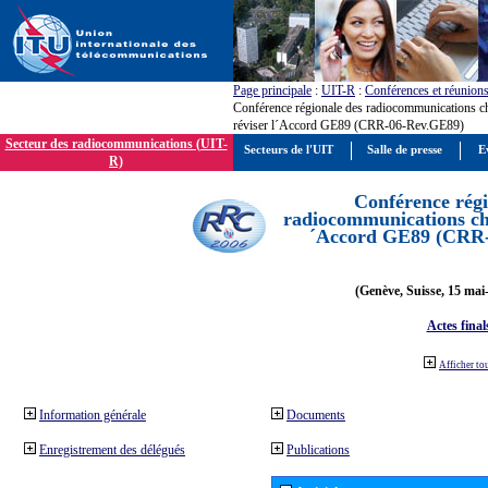
Page principale
:
UIT-R
:
Conférences et réunion
Conférence régionale des radiocommunications c
réviser l´Accord GE89 (CRR-06-Rev.GE89)
Secteur des radiocommunications (UIT-
Secteurs de l'UIT
Salle de presse
E
R)
Conférence régi
radiocommunications cha
´Accord GE89 (CRR
(Genève, Suisse, 15 mai
Actes final
Afficher to
Information générale
Documents
Enregistrement des délégués
Publications