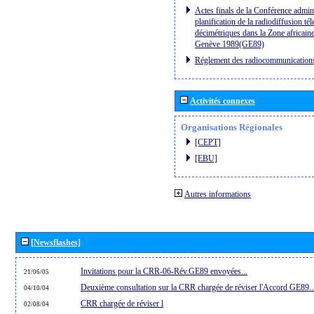
Actes finals de la Conférence admini
planification de la radiodiffusion té
décimétriques dans la Zone africaine
Genève 1989(GE89)
Réglement des radiocommunication
Activités connexes
Organisations Régionales
[CEPT]
[EBU]
Autres informations
[Newsflashes]
Invitations pour la CRR-06-Rév.GE89 envoyées...
21/06/05
Deuxième consultation sur la CRR chargée de réviser l'Accord GE89..
04/10/04
CRR chargée de réviser l
02/08/04