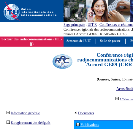
Page principale
:
UIT-R
:
Conférences et réunion
Conférence régionale des radiocommunications c
réviser l´Accord GE89 (CRR-06-Rev.GE89)
Secteur des radiocommunications (UIT-
Secteurs de l'UIT
Salle de presse
E
R)
Conférence régi
radiocommunications cha
´Accord GE89 (CRR
(Genève, Suisse, 15 mai
Actes final
Afficher to
Information générale
Documents
Enregistrement des délégués
Publications