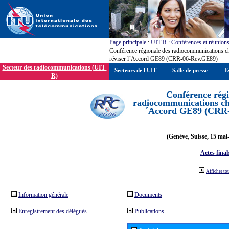
Page principale
:
UIT-R
:
Conférences et réunion
Conférence régionale des radiocommunications c
réviser l´Accord GE89 (CRR-06-Rev.GE89)
Secteur des radiocommunications (UIT-
Secteurs de l'UIT
Salle de presse
E
R)
Conférence régi
radiocommunications cha
´Accord GE89 (CRR
(Genève, Suisse, 15 mai
Actes final
Afficher to
Information générale
Documents
Enregistrement des délégués
Publications