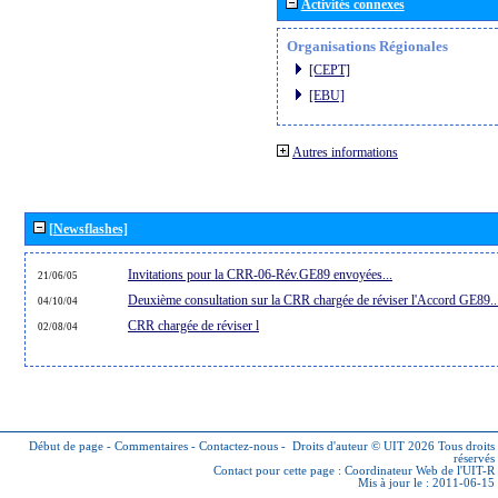
Activités connexes
Organisations Régionales
[CEPT]
[EBU]
Autres informations
[Newsflashes]
Invitations pour la CRR-06-Rév.GE89 envoyées...
21/06/05
Deuxième consultation sur la CRR chargée de réviser l'Accord GE89..
04/10/04
CRR chargée de réviser l
02/08/04
Début de page
-
Commentaires
-
Contactez-nous
-
Droits d'auteur © UIT 2026
Tous droits
réservés
Contact pour cette page :
Coordinateur Web de l'UIT-R
Mis à jour le : 2011-06-15